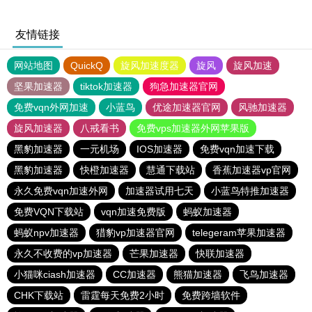
友情链接
网站地图
QuickQ
旋风加速度器
旋风
旋风加速
坚果加速器
tiktok加速器
狗急加速器官网
免费vqn外网加速
小蓝鸟
优途加速器官网
风驰加速器
旋风加速器
八戒看书
免费vps加速器外网苹果版
黑豹加速器
一元机场
IOS加速器
免费vqn加速下载
黑豹加速器
快橙加速器
慧通下载站
香蕉加速器vp官网
永久免费vqn加速外网
加速器试用七天
小蓝鸟特推加速器
免费VQN下载站
vqn加速免费版
蚂蚁加速器
蚂蚁npv加速器
猎豹vp加速器官网
telegeram苹果加速器
永久不收费的vp加速器
芒果加速器
快联加速器
小猫咪ciash加速器
CC加速器
熊猫加速器
飞鸟加速器
CHK下载站
雷霆每天免费2小时
免费跨墙软件