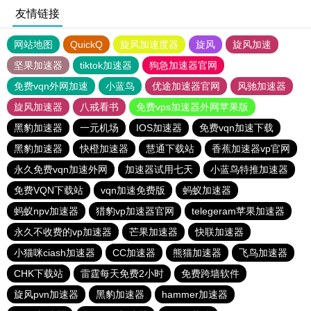
友情链接
网站地图
QuickQ
旋风加速度器
旋风
旋风加速
坚果加速器
tiktok加速器
狗急加速器官网
免费vqn外网加速
小蓝鸟
优途加速器官网
风驰加速器
旋风加速器
八戒看书
免费vps加速器外网苹果版
黑豹加速器
一元机场
IOS加速器
免费vqn加速下载
黑豹加速器
快橙加速器
慧通下载站
香蕉加速器vp官网
永久免费vqn加速外网
加速器试用七天
小蓝鸟特推加速器
免费VQN下载站
vqn加速免费版
蚂蚁加速器
蚂蚁npv加速器
猎豹vp加速器官网
telegeram苹果加速器
永久不收费的vp加速器
芒果加速器
快联加速器
小猫咪ciash加速器
CC加速器
熊猫加速器
飞鸟加速器
CHK下载站
雷霆每天免费2小时
免费跨墙软件
旋风pvn加速器
黑豹加速器
hammer加速器