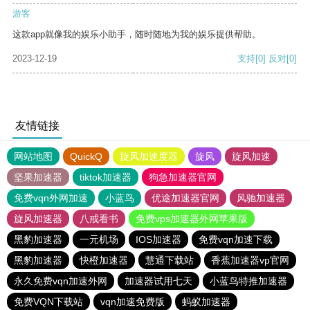
游客
这款app就像我的娱乐小助手，随时随地为我的娱乐提供帮助。
2023-12-19
支持
[0]
反对
[0]
友情链接
网站地图
QuickQ
旋风加速度器
旋风
旋风加速
坚果加速器
tiktok加速器
狗急加速器官网
免费vqn外网加速
小蓝鸟
优途加速器官网
风驰加速器
旋风加速器
八戒看书
免费vps加速器外网苹果版
黑豹加速器
一元机场
IOS加速器
免费vqn加速下载
黑豹加速器
快橙加速器
慧通下载站
香蕉加速器vp官网
永久免费vqn加速外网
加速器试用七天
小蓝鸟特推加速器
免费VQN下载站
vqn加速免费版
蚂蚁加速器