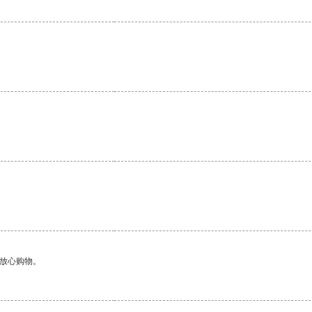
。
够放心购物。