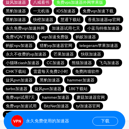
旋风加速器
八戒看书
免费vps加速器外网苹果版
黑豹加速器
一元机场
IOS加速器
免费vqn加速下载
黑豹加速器
快橙加速器
慧通下载站
香蕉加速器vp官网
永久免费vqn加速外网
加速器试用七天
小蓝鸟特推加速器
免费VQN下载站
vqn加速免费版
蚂蚁加速器
蚂蚁npv加速器
猎豹vp加速器官网
telegeram苹果加速器
永久不收费的vp加速器
芒果加速器
快联加速器
小猫咪ciash加速器
CC加速器
熊猫加速器
飞鸟加速器
CHK下载站
雷霆每天免费2小时
免费跨墙软件
旋风pvn加速器
黑豹加速器
hammer加速器
turbo加速器
旋风pvn加速器
186下载站
免费vqn试用7天
hammer加速器
蘑菇加速器官网
免费vqn加速试用
BitzNet加速器
tyl加速器官网
黑洞加速官网
永久免费使用的加速器
下载